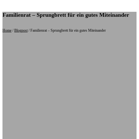
Zum Hauptinhalt springen
Zum Footer springen
Familienrat – Sprungbrett für ein gutes Miteinander
Home
/
Blogpost
/
Familienrat – Sprungbrett für ein gutes Miteinander