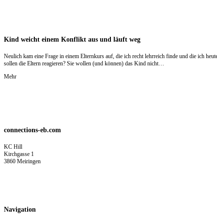
Kind weicht einem Konflikt aus und läuft weg
Neulich kam eine Frage in einem Elternkurs auf, die ich recht lehrreich finde und die ich he
sollen die Eltern reagieren? Sie wollen (und können) das Kind nicht…
Mehr
connections-eb.com
KC Hill
Kirchgasse 1
3860 Meiringen
kc.hill@connections-eb.com
+41 79 587 38 43
Navigation