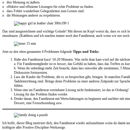
o ihre Meinung zu äußern.
o effektive und effiziente Lösungen für echte Probleme zu finden.
o dass Fehler wunderbare Gelegenheiten zum Lernen sind.
o die Meinungen anderer zu respektieren.
Das sind ausgezeichnete und wichtige Gründe! Mit diesen im Kopf weisst du, dass es sich l
einzubauen. (Kathleen und ich machen immer noch den Familienrat, auch wenn wir nur noch 
Jetzt zu den oben-genannten 4 Problemen folgende
Tipps und Tricks
:
Halte den Familienrat kurz! 10-20 Minuten. Was nicht dran kam wird auf die nächs
a. Für Familienmitglieder ist es besser, das Gefühl zu haben, dass das Treffen zu ku
b. Wenn ihr unbedingt mehr Zeit braucht, dann lass entweder alle zustimmen, 5 Minut
Diskussion fortzusetzen.
Lass die Kinder die Probleme, die es zu besprechen gibt, bringen. In manchen Famili
Tadeleinrichtung sind. Bringe deine Probleme zu einer anderen Zeitpunkt zur Sprach
fühlen.
Wenn eine im Familienrat vereinbarte Lösung nicht funktioniert, ist das in Ordnung! B
Lösung für das Problem finden werdet.
Denke daran, den Familienrat mit Wertschätzungen zu beginnen und nachher mit einer l
Dessert, eine Fernsehsendung usw.
​​​Ich hoffe, dieser Blog motiviert dich, den Familienrat wieder aufzunehmen wenn du damit au
kräftigste aller Positive-Discipline-Werkzeuge.