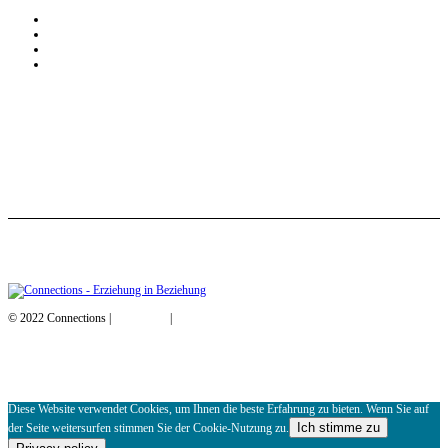
Angebote
Über uns
Positive Discipline
Kontakt
© 2022 Connections |
Impressum
|
Datenschutz
Diese Website verwendet Cookies, um Ihnen die beste Erfahrung zu bieten. Wenn Sie auf
Ich stimme zu
der Seite weitersurfen stimmen Sie der Cookie-Nutzung zu.